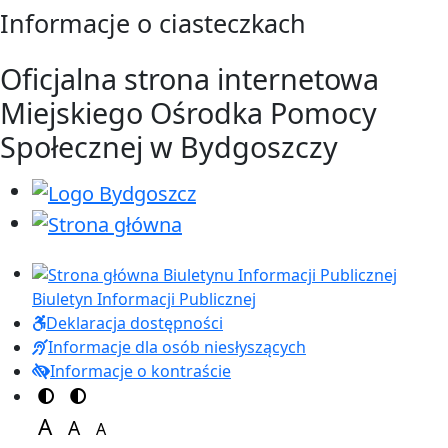
Przejdź do treści
Przejdź do menu
Informacje o ciasteczkach
Oficjalna strona internetowa
Miejskiego Ośrodka Pomocy
Społecznej w Bydgoszczy
Biuletyn Informacji Publicznej
Deklaracja dostępności
Informacje dla osób niesłyszących
Informacje o kontraście
Przełącz na motyw kolorów
Przełącz na motyw wysokiej widoczności
A
A
A