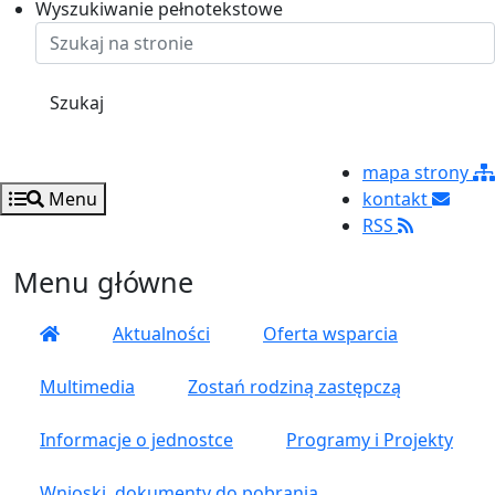
Ustaw rozmiar czcionki na 125%
Ustaw rozmiar czcionki na 100%
Ustaw rozmiar czcionki na 150%
Wyszukiwanie pełnotekstowe
Szukaj
mapa strony
Menu
kontakt
RSS
Menu główne
Aktualności
Oferta wsparcia
Multimedia
Zostań rodziną zastępczą
Informacje o jednostce
Programy i Projekty
Wnioski, dokumenty do pobrania