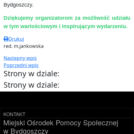
Bydgoszczy.
Dziękujemy organizatorom za możliwość udziału
w tym wartościowym i inspirującym wydarzeniu.
Drukuj
red. m.jankowska
Następny wpis
Poprzedni wpis
Strony w dziale:
Strony w dziale:
KONTAKT
Miejski Ośrodek Pomocy Społecznej
w Bydgoszczy